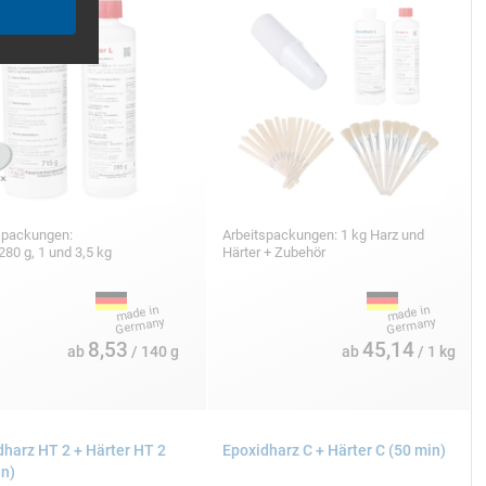
spackungen:
Arbeitspackungen: 1 kg Harz und
 280 g, 1 und 3,5 kg
Härter + Zubehör
8,53
45,14
ab
/ 140 g
ab
/ 1 kg
dharz HT 2 + Härter HT 2
Epoxidharz C + Härter C (50 min)
in)