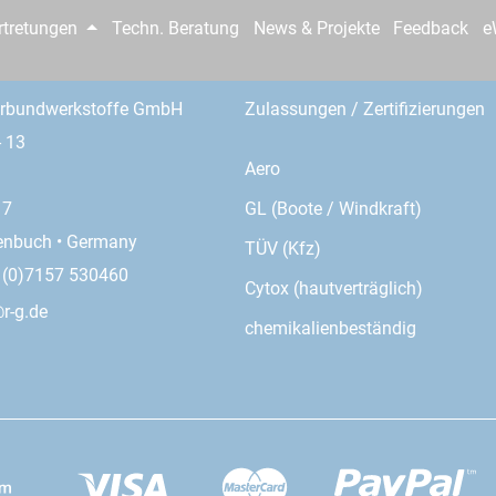
rtretungen
Techn. Beratung
News & Projekte
Feedback
e
erbundwerkstoffe GmbH
Zulassungen / Zertifizierungen
- 13
Aero
GL (Boote / Windkraft)
17
enbuch • Germany
TÜV (Kfz)
9 (0)7157 530460
Cytox (hautverträglich)
r-g.de
chemikalienbeständig