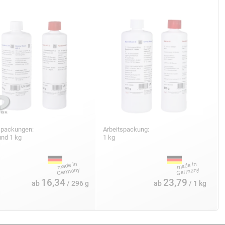
spackungen:
Arbeitspackung:
und 1 kg
1 kg
16,34
23,79
ab
/ 296 g
ab
/ 1 kg