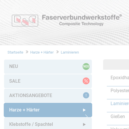
Startseite
Harze + Härter
Laminieren
NEU
Epoxidha
SALE
Polyeste
AKTIONSANGEBOTE
Laminier
Harze + Härter
Gießen
Untermenü öffnen
Klebstoffe / Spachtel