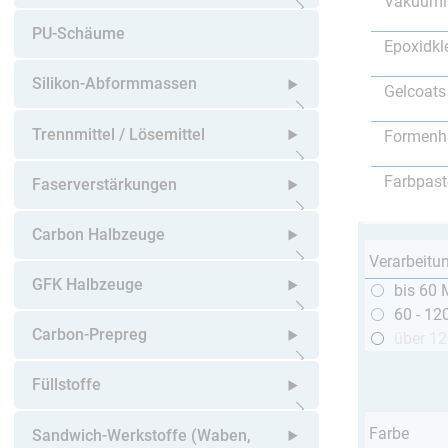
Vakuumi
Untermenü öffnen
PU-Schäume
Epoxidkl
Silikon-Abformmassen
Gelcoats
Untermenü öffnen
Trennmittel / Lösemittel
Formenh
Untermenü öffnen
Farbpast
Faserverstärkungen
Untermenü öffnen
Carbon Halbzeuge
Verarbeitu
Untermenü öffnen
GFK Halbzeuge
bis 60 
60 - 12
Untermenü öffnen
Carbon-Prepreg
über 1
Untermenü öffnen
Füllstoffe
Untermenü öffnen
Farbe
Sandwich-Werkstoffe (Waben,