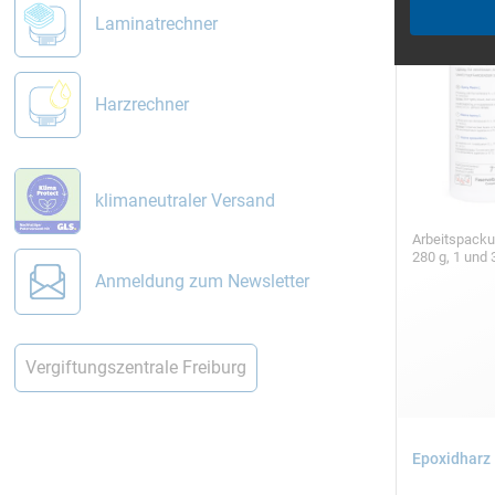
Laminatrechner
Harzrechner
klimaneutraler Versand
Arbeitspack
280 g, 1 und 
Anmeldung zum Newsletter
Vergiftungszentrale Freiburg
Epoxidharz 