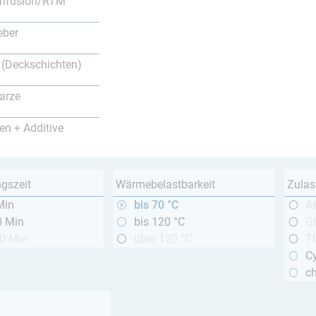
nfusion/RTM
eber
 (Deckschichten)
arze
en + Additive
ngszeit
Wärmebelastbarkeit
Zulas
Min
bis 70 °C
A
0 Min
bis 120 °C
GL
20 Min
über 120 °C
T
Cy
c