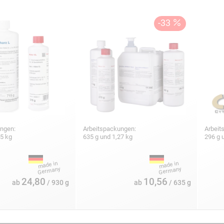
ungen:
Arbeitspackungen:
Arbeit
25 kg
635 g und 1,27 kg
296 g 
24,80
10,56
ab
/ 930 g
ab
/ 635 g