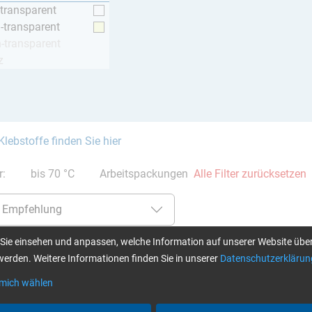
-transparent
h-transparent
h-transparent
z
Klebstoffe finden Sie hier
er:
bis 70 °C
Arbeitspackungen
Alle Filter zurücksetzen
Sie einsehen und anpassen, welche Information auf unserer Website über
erden. Weitere Informationen finden Sie in unserer
Datenschutzerklärun
L + Härter S (15 min)
Epoxi-Basis-Set MINI –
Epoxid
Epoxidharz L + Härter L (40 min)
 mich wählen