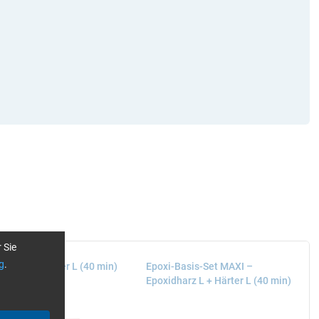
 Sie
g
.
harz L + Härter L (40 min)
Epoxi-Basis-Set MAXI –
Epoxidharz L + Härter L (40 min)