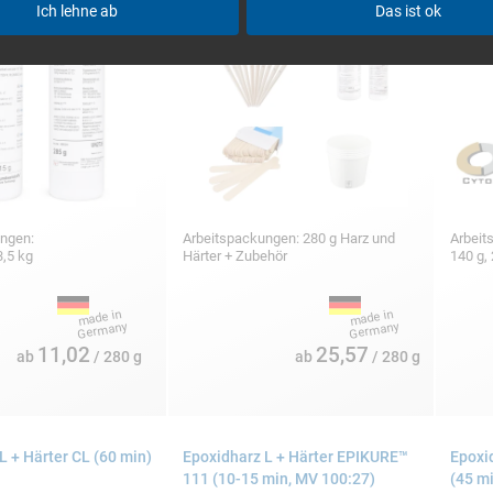
Ich lehne ab
Das ist ok
ungen:
Arbeitspackungen: 280 g Harz und
Arbeit
3,5 kg
Härter + Zubehör
140 g,
11,02
25,57
ab
/ 280 g
ab
/ 280 g
L + Härter CL (60 min)
Epoxidharz L + Härter EPIKURE™
Epoxi
111 (10-15 min, MV 100:27)
(45 m