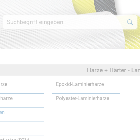
Harze + Härter - La
rze
Epoxid-Laminierharze
rharze
Polyester-Laminierharze
en