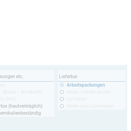
sungen etc.
Lieferbar
ero
Arbeitspackungen
 (Boote / Windkraft)
Harze / Härter einzeln
ÜV (Kfz)
nur Harze
tox (hautverträglich)
Härter zum Laminieren
hemikalienbeständig