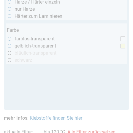
Harze / Härter einzeln
nur Harze
Härter zum Laminieren
Farbe
farblos-transparent
gelblich-transparent
bläulich-transparent
schwarz
mehr Infos
:
Klebstoffe finden Sie hier
aktuelle Filter:
bis 120 °C
Alle Filter zurücksetzen