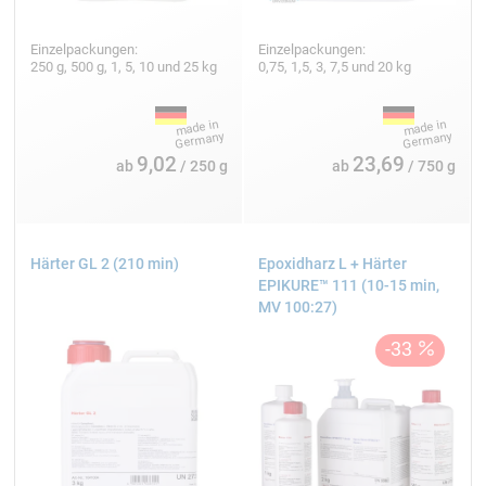
Einzelpackungen:
Einzelpackungen:
250 g, 500 g, 1, 5, 10 und 25 kg
0,75, 1,5, 3, 7,5 und 20 kg
9,02
23,69
ab
/ 250 g
ab
/ 750 g
Härter GL 2 (210 min)
Epoxidharz L + Härter
EPIKURE™ 111 (10-15 min,
MV 100:27)