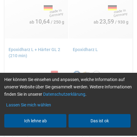
10,64
23,59
ab
/ 250 g
ab
/ 930 g
Epoxidharz L + Härter GL 2
Epoxidharz L
(210 min)
Hier können Sie einsehen und anpassen, welche Information auf
unserer Website über Sie gesammelt werden. Weitere Informationen
finden Sie in unserer
Datenschutzerklärung
.
Lassen Sie mich wählen
Ich lehne ab
Das ist ok