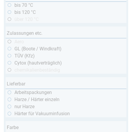
bis 70 °C
bis 120 °C
über 120 °C
Zulassungen etc.
Aero
GL (Boote / Windkraft)
TÜV (Kfz)
Cytox (hautverträglich)
chemikalienbeständig
Lieferbar
Arbeitspackungen
Harze / Härter einzeln
nur Harze
Härter für Vakuuminfusion
Farbe