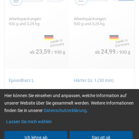
Arbeitspackungen:
Arbeitspackungen:
930 g und 3,25 kg
930 g und 3,25 kg
Bilder: Swiss-Composite
23,59
24,99
ab
/ 930 g
ab
/ 930 g
Epoxidharz L
Härter GL 1 (30 min)
Hier können Sie einsehen und anpassen, welche Information auf
unserer Website über Sie gesammelt werden. Weitere Informationen
finden Sie in unserer
Datenschutzerklärung
.
Lassen Sie mich wählen
Vakuumpressen
Ich lehne ab
Das ist ok