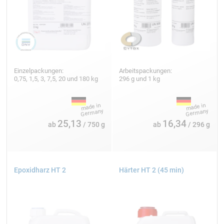
Einzelpackungen:
Arbeitspackungen:
0,75, 1,5, 3, 7,5, 20 und 180 kg
296 g und 1 kg
25,13
16,34
ab
/ 750 g
ab
/ 296 g
Epoxidharz HT 2
Härter HT 2 (45 min)