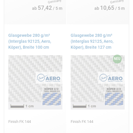
57,42
10,65
ab
/ 5 m
ab
/ 5 m
Testen Sie die Ausrichtung aller Komponenten vor dem
finalen Verkleben. Eine Montage-Schablone aus MDF-
Platten hilft bei der korrekten Positionierung der
Drohnenarme. Schwerpunkt und Balance müssen vor
Glasgewebe 280 g/m²
Glasgewebe 280 g/m²
dem Erstflug überprüft werden.
(Interglas 92125, Aero,
(Interglas 92125, Aero,
Köper), Breite 100 cm
Köper), Breite 127 cm
Finish FK 144
Finish FK 144