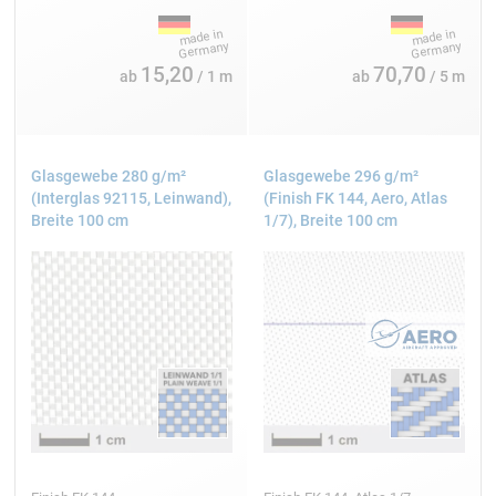
15,20
70,70
ab
/ 1 m
ab
/ 5 m
Glasgewebe 280 g/m²
Glasgewebe 296 g/m²
(Interglas 92115, Leinwand),
(Finish FK 144, Aero, Atlas
Breite 100 cm
1/7), Breite 100 cm
© Philip Braun
Häufige Fragen beim Drohnenbau (FAQ)
Welche Carbon-Plattendicke für Racing-
Drohnen?
2-3 mm Carbon-Platten bieten optimales Gewicht-
Festigkeitsverhältnis für Racing-Anwendungen.
Können Glasfaser-Materialien verwendet
werden?