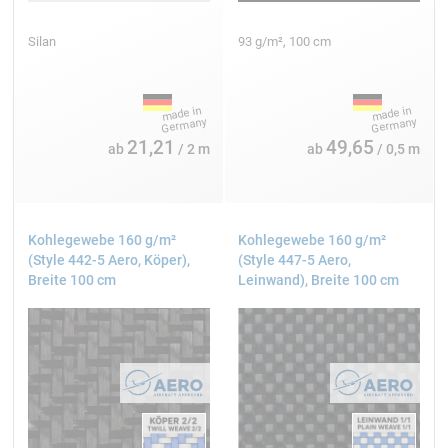
Risse in Carbon-Bauteilen
Silan
93 g/m², 100 cm
Kleine Risse lassen sich durch Überlaminierung mit
Carbon-Gewebe reparieren. Die beschädigte Stelle ist
anzuschleifen und mit Epoxidharz zu tränken.
Verklebungen lösen sich
21,21
49,65
ab
/ 2 m
ab
/ 0,5 m
Unzureichende Oberflächenvorbereitung ist die
häufigste Ursache. Carbon- Oberflächen müssen
angeschliffen und entfettet werden vor dem Verkleben.
Kohlegewebe 160 g/m²
Kohlegewebe 160 g/m²
Unwucht beim Flug
(Style 442-5 Aero, Köper),
(Style 447-5 Aero,
Asymmetrische Montage oder unterschiedliche
Breite 100 cm
Leinwand), Breite 100 cm
Armgewichte verursachen Unwucht. Präzise
Längenmessung und Gewichtsausgleich durch
Zusatzmassen lösen das Problem.
Vibrationen bei Kamera-Aufnahmen
Steife Verbindungen übertragen Motorvibrationen
direkt. Aramid-Zwischenlagen oder