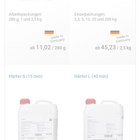
Arbeitspackungen:
Einzelpackungen:
280 g, 1 und 3,5 kg
2,5, 5, 10, 25 und 200 kg
11,02
45,23
ab
/ 280 g
ab
/ 2,5 kg
Härter S (15 min)
Härter L (40 min)
Drohne selber bauen - Erste Schritte für
Einsteiger
Der Einstieg in den Drohnenbau beginnt mit der
Planung und Materialauswahl. Zunächst ist der
Verwendungszweck zu definieren: Racing, Kamera-
Aufnahmen oder Hobby-Flug bestimmen die
Anforderungen. Ein einfacher Quadcopter-Rahmen