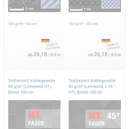
Schwingungsdämpfer reduzieren die Übertragung.
Schlechte Oberflächenqualität
Blasen im Laminat entstehen durch unzureichende
160 g/m², 100 cm
160 g/m², 100 cm
Entlüftung. Vakuumtechnik oder sorgfältiges Ausrollen
eliminieren Lufteinschlüsse.
26,18
26,18
ab
/ 0,5 m
ab
/ 0,5 m
TeXtreme® Kohlegewebe
TeXtreme® Kohlegewebe
80 g/m² (Leinwand, HT),
80 g/m² (Leinwand, ± 45 °,
Breite 100 cm
HT), Breite 100 cm