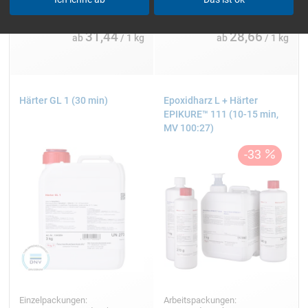
31,44
28,66
ab
/ 1 kg
ab
/ 1 kg
Härter GL 1 (30 min)
Epoxidharz L + Härter
EPIKURE™ 111 (10-15 min,
MV 100:27)
Einzelpackungen:
Arbeitspackungen: