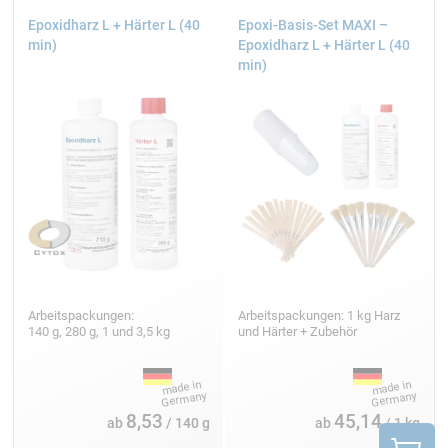
Epoxidharz L + Härter L (40
Epoxi-Basis-Set MAXI –
min)
Epoxidharz L + Härter L (40
min)
Arbeitspackungen:
Arbeitspackungen: 1 kg Harz
140 g, 280 g, 1 und 3,5 kg
und Härter + Zubehör
8,53
45,14
ab
/ 140 g
ab
/ 1 kg