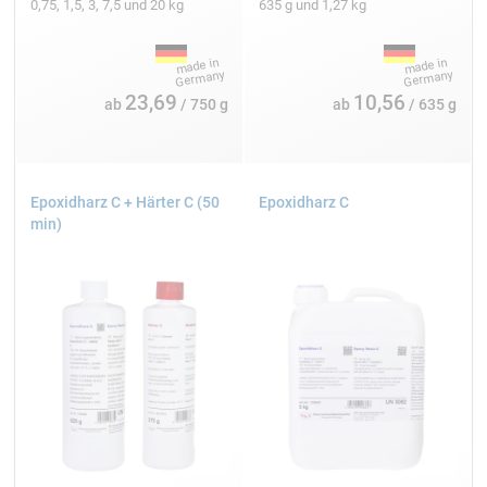
0,75, 1,5, 3, 7,5 und 20 kg
635 g und 1,27 kg
23,69
10,56
ab
/ 750 g
ab
/ 635 g
Epoxidharz C + Härter C (50
Epoxidharz C
min)