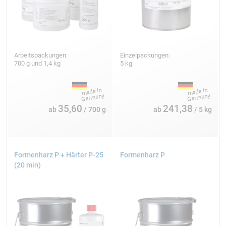
Arbeitspackungen:
Einzelpackungen:
700 g und 1,4 kg
5 kg
35,60
241,38
ab
/ 700 g
ab
/ 5 kg
Formenharz P + Härter P-25
Formenharz P
(20 min)