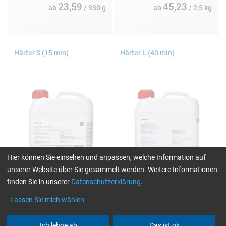
23,59
45,23
ab
/ 930 g
ab
/ 2,5 kg
Härter S (15 min)
Härter L (40 min)
Hier können Sie einsehen und anpassen, welche Information auf
unserer Website über Sie gesammelt werden. Weitere Informationen
finden Sie in unserer
Datenschutzerklärung
.
Lassen Sie mich wählen
Einzelpackungen:
Einzelpackungen:
1, 4, 10, 25 und 200 kg
1, 4, 10, 25 und 180 kg
Ich lehne ab
Das ist ok