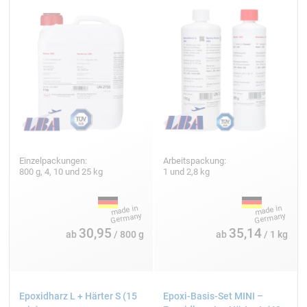
Einzelpackungen:
Arbeitspackung:
800 g, 4, 10 und 25 kg
1 und 2,8 kg
30,95
35,14
ab
/ 800 g
ab
/ 1 kg
Epoxidharz L + Härter S (15
Epoxi-Basis-Set MINI –