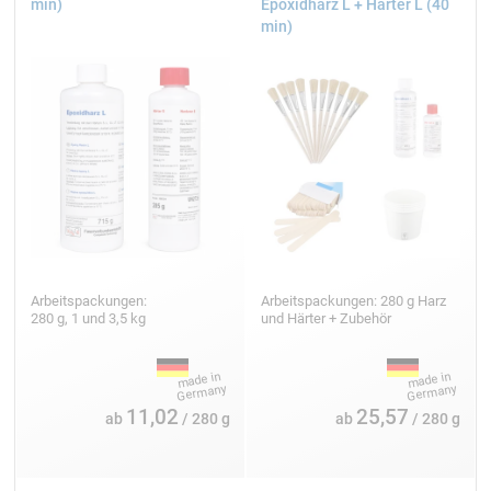
min)
Epoxidharz L + Härter L (40
min)
Arbeitspackungen:
Arbeitspackungen: 280 g Harz
280 g, 1 und 3,5 kg
und Härter + Zubehör
11,02
25,57
ab
/ 280 g
ab
/ 280 g