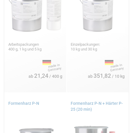
Arbeitspackungen
Einzelpackungen:
400 g, 1 kg und 5 kg
10 kg und 30 kg
21,24
351,82
ab
/ 400 g
ab
/ 10 kg
Formenharz P-N
Formenharz P-N + Härter P-
25 (20 min)