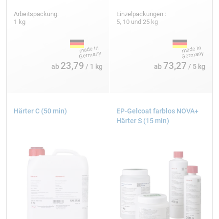
Arbeitspackung:
Einzelpackungen :
1 kg
5, 10 und 25 kg
23,79
73,27
ab
/ 1 kg
ab
/ 5 kg
Härter C (50 min)
EP-Gelcoat farblos NOVA+
Härter S (15 min)