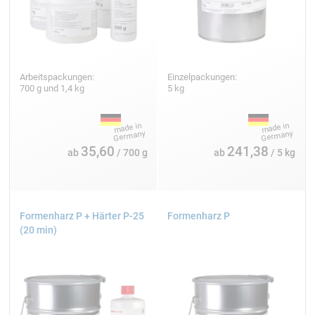
Arbeitspackungen:
Einzelpackungen:
700 g und 1,4 kg
5 kg
35,60
241,38
ab
/ 700 g
ab
/ 5 kg
Formenharz P + Härter P-25
Formenharz P
(20 min)