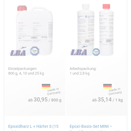
Einzelpackungen:
Arbeitspackung:
800 g, 4, 10 und 25 kg
1 und 2,8 kg
30,95
35,14
ab
/ 800 g
ab
/ 1 kg
Epoxidharz L + Härter S (15
Epoxi-Basis-Set MINI –