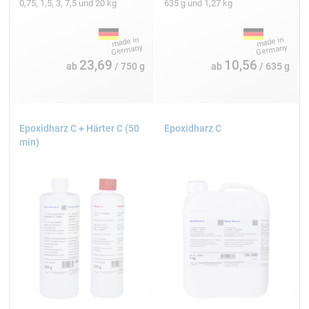
0,75, 1,5, 3, 7,5 und 20 kg
635 g und 1,27 kg
23,69
10,56
ab
/ 750 g
ab
/ 635 g
Epoxidharz C + Härter C (50
Epoxidharz C
min)