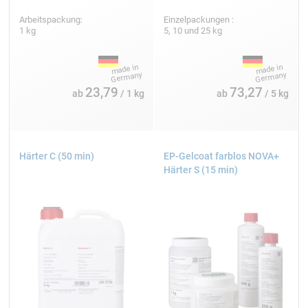
Arbeitspackung:
Einzelpackungen :
1 kg
5, 10 und 25 kg
23,79
73,27
ab
/ 1 kg
ab
/ 5 kg
Härter C (50 min)
EP-Gelcoat farblos NOVA+
Härter S (15 min)