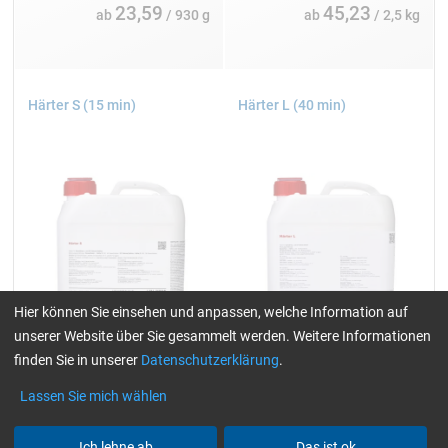
23,59
45,23
ab
/ 930 g
ab
/ 2,5 kg
Härter S (15 min)
Härter L (40 min)
Hier können Sie einsehen und anpassen, welche Information auf
unserer Website über Sie gesammelt werden. Weitere Informationen
finden Sie in unserer
Datenschutzerklärung
.
Lassen Sie mich wählen
Einzelpackungen:
Einzelpackungen:
1, 4, 10, 25 und 200 kg
1, 4, 10, 25 und 180 kg
Ich lehne ab
Das ist ok