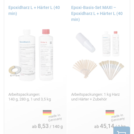
Epoxidharz L + Härter L (40
Epoxi-Basis-Set MAXI –
min)
Epoxidharz L + Härter L (40
min)
Arbeitspackungen:
Arbeitspackungen: 1 kg Harz
140 g, 280 g, 1 und 3,5 kg
und Härter + Zubehör
8,53
45,14
ab
/ 140 g
ab
/ 1 kg