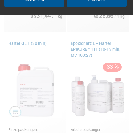
31,44
28,66
ab
/ 1 kg
ab
/ 1 kg
Härter GL 1 (30 min)
Epoxidharz L + Härter
EPIKURE™ 111 (10-15 min,
MV 100:27)
Einzelpackungen:
Arbeitspackungen: