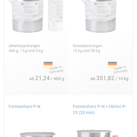
Arbeitspackungen
Einzelpackungen:
400 g, 1 kg und 5 kg
10 kg und 30 kg
21,24
351,82
ab
/ 400 g
ab
/ 10 kg
Formenharz P-N
Formenharz P-N + Härter P-
25 (20 min)