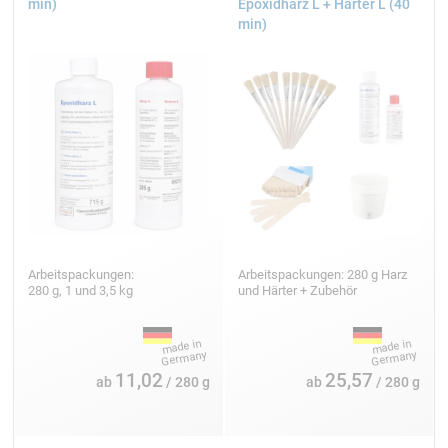
min)
Epoxidharz L + Härter L (40
min)
Arbeitspackungen:
Arbeitspackungen: 280 g Harz
280 g, 1 und 3,5 kg
und Härter + Zubehör
11,02
25,57
ab
/ 280 g
ab
/ 280 g